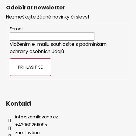
á
Odebírat newsletter
p
Nezmeškejte žádné novinky či slevy!
a
t
E-mail
í
Vložením e-mailu souhlasíte s
podmínkami
ochrany osobních údajů
PŘIHLÁSIT SE
Kontakt
info
@
zamilovano.cz
+420602611095
zamilováno