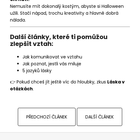
Nemusíte mít dokonalý kostým, abyste si Halloween
užili. Stačí nápad, trochu kreativity a hlavně dobrá
nálada.
Další články, které ti pomůžou
zlepšit vztah:
Jak komunikovat ve vztahu
Jak poznat, jestli vás miluje
5 jazyků lásky
👉 Pokud chceš jít ještě víc do hloubky, zkus
Láska v
otázkách
.
PŘEDCHOZÍ ČLÁNEK
DALŠÍ ČLÁNEK
Z