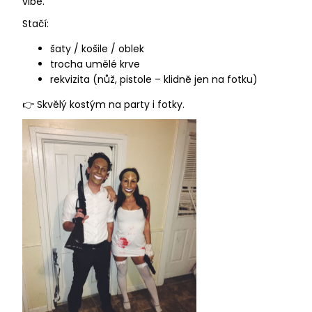
vibe.
Stačí:
šaty / košile / oblek
trocha umělé krve
rekvizita (nůž, pistole – klidně jen na fotku)
👉 Skvělý kostým na party i fotky.