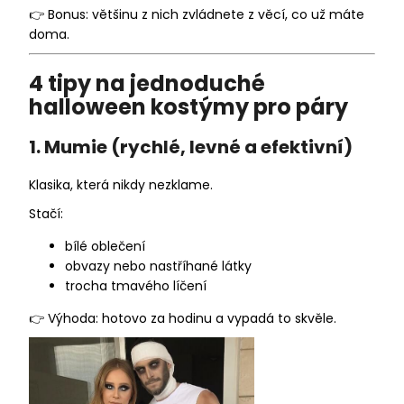
👉 Bonus: většinu z nich zvládnete z věcí, co už máte
a
doma.
j
í
4 tipy na jednoduché
t
halloween kostýmy pro páry
?
1. Mumie (rychlé, levné a efektivní)
Klasika, která nikdy nezklame.
HLEDAT
Stačí:
bílé oblečení
obvazy nebo nastříhané látky
trocha tmavého líčení
D
o
👉 Výhoda: hotovo za hodinu a vypadá to skvěle.
p
o
r
u