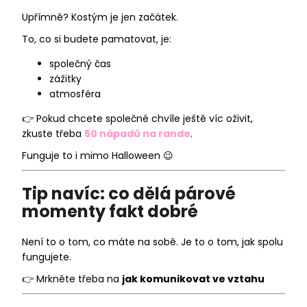
Upřímně? Kostým je jen začátek.
To, co si budete pamatovat, je:
společný čas
zážitky
atmosféra
👉 Pokud chcete společné chvíle ještě víc oživit,
zkuste třeba
50 nápadů na rande
.
Funguje to i mimo Halloween 😉
Tip navíc: co dělá párové
momenty fakt dobré
Není to o tom, co máte na sobě. Je to o tom, jak spolu
fungujete.
👉 Mrkněte třeba na
jak komunikovat ve vztahu