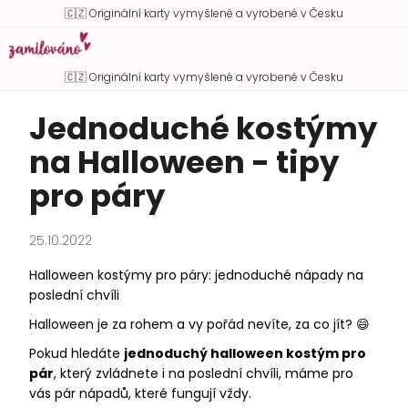
K
Přejít
Hledat
Náku
M
Přihlášen
🇨🇿 Originální karty vymyšlené a vyrobené v Česku
o
na
Zpět
Zpět
košík
obsah
š
í
🇨🇿 Originální karty vymyšlené a vyrobené v Česku
C
k
Jednoduché kostýmy
o
p
na Halloween - tipy
o
pro páry
t
ř
e
25.10.2022
b
Halloween kostýmy pro páry: jednoduché nápady na
u
poslední chvíli
j
Halloween je za rohem a vy pořád nevíte, za co jít? 😄
e
Pokud hledáte
jednoduchý halloween kostým pro
t
pár
, který zvládnete i na poslední chvíli, máme pro
e
vás pár nápadů, které fungují vždy.
n