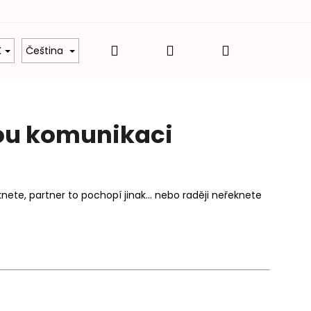
Hledat
Přihlášení
Nákupní
é balíčky
Dárky z lásky
Hodnocení obcho
K
Čeština
košík
nou komunikaci
knete, partner to pochopí jinak… nebo raději neřeknete