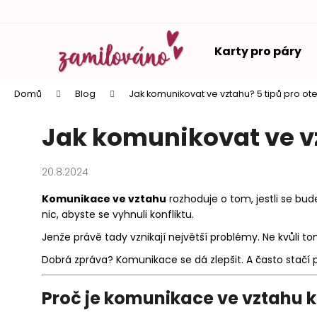
K
Přejít
o
na
Zpět
Zpět
obsah
š
Karty pro páry
do
do
í
k
obchodu
obchodu
Domů
Blog
Jak komunikovat ve vztahu? 5 tipů pro o
Jak komunikovat ve v
20.8.2024
Komunikace ve vztahu
rozhoduje o tom, jestli se bud
nic, abyste se vyhnuli konfliktu.
Jenže právě tady vznikají největší problémy. Ne kvůli to
Dobrá zpráva? Komunikace se dá zlepšit. A často stač
Proč je komunikace ve vztahu k