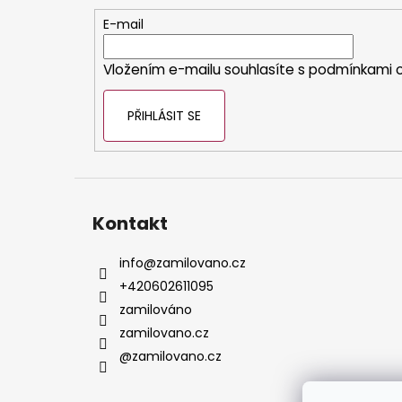
t
E-mail
í
Vložením e-mailu souhlasíte s
podmínkami o
PŘIHLÁSIT SE
Kontakt
info
@
zamilovano.cz
+420602611095
zamilováno
zamilovano.cz
@zamilovano.cz