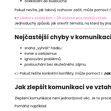
očekávání do budoucna
Pokud nevíte, jak takový rozhovor začít, může pomoct 
👉
Láska v otázkách – 36 otázek pro hlubší vztah
Jednoduchý způsob, jak otevřít témata, na která by jinak
Nejčastější chyby v komunikaci
snaha „vyhrát“ hádku
ironie a sarkasmus
ignorování problémů
poslouchání bez skutečného zájmu
👉 Pokud řešíte konkrétní konflikty, může pomoct i:
Jak
Jak zlepšit komunikaci ve vzt
Zlepšení komunikace není jednorázová věc. Je to proce
Pomáhá například: