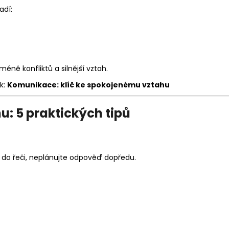
adí:
éně konfliktů a silnější vztah.
k:
Komunikace: klíč ke spokojenému vztahu
u: 5 praktických tipů
e do řeči, neplánujte odpověď dopředu.