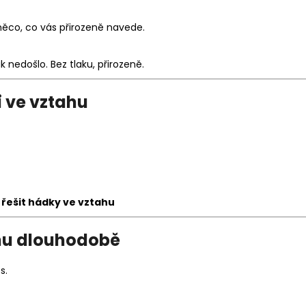
něco, co vás přirozeně navede.
 nedošlo. Bez tlaku, přirozeně.
 ve vztahu
 řešit hádky ve vztahu
ahu dlouhodobě
s.