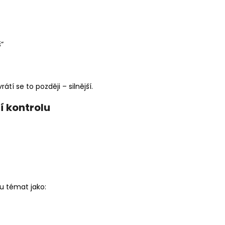
“
tí se to později – silnější.
í kontrolu
 u témat jako: