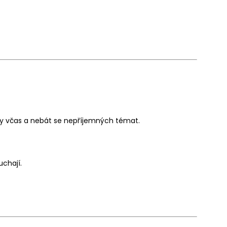
my včas a nebát se nepříjemných témat.
chají.