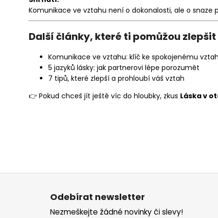
Komunikace ve vztahu není o dokonalosti, ale o snaze 
Další články, které ti pomůžou zlepšit
Komunikace ve vztahu: klíč ke spokojenému vzta
5 jazyků lásky: jak partnerovi lépe porozumět
7 tipů, které zlepší a prohloubí váš vztah
👉 Pokud chceš jít ještě víc do hloubky, zkus
Láska v o
Z
á
Odebírat newsletter
p
Nezmeškejte žádné novinky či slevy!
a