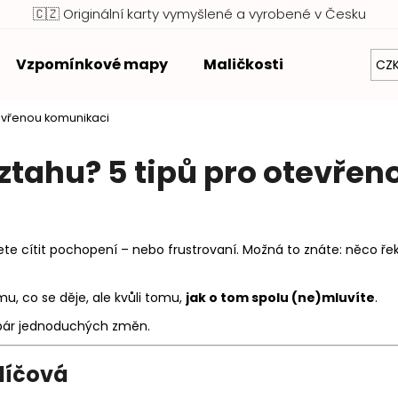
🇨🇿 Originální karty vymyšlené a vyrobené v Česku
Vzpomínkové mapy
Maličkosti
Zvýhodněn
CZ
Co potřebujete najít?
tevřenou komunikaci
ztahu? 5 tipů pro otevře
HLEDAT
Doporučujeme
ete cítit pochopení – nebo frustrovaní. Možná to znáte: něco ře
mu, co se děje, ale kvůli tomu,
jak o tom spolu (ne)mluvíte
.
í pár jednoduchých změn.
líčová