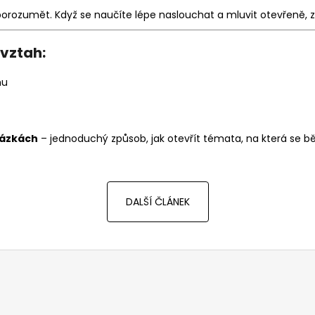
porozumět. Když se naučíte lépe naslouchat a mluvit otevřeně, z
 vztah:
hu
tázkách
– jednoduchý způsob, jak otevřít témata, na která se 
DALŠÍ ČLÁNEK