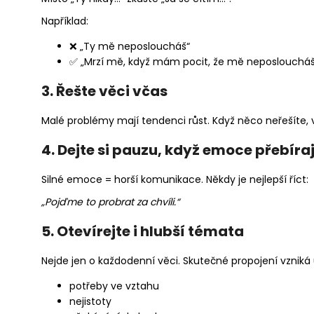
Například:
❌ „Ty mě neposloucháš“
✅ „Mrzí mě, když mám pocit, že mě neposloucháš
3. Řešte věci včas
Malé problémy mají tendenci růst. Když něco neřešíte, vrá
4. Dejte si pauzu, když emoce přebíraj
Silné emoce = horší komunikace. Někdy je nejlepší říct:
„Pojďme to probrat za chvíli.“
5. Otevírejte i hlubší témata
Nejde jen o každodenní věci. Skutečné propojení vzniká
potřeby ve vztahu
nejistoty