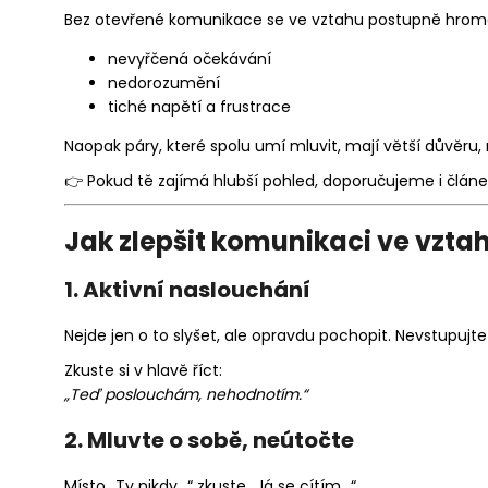
Bez otevřené komunikace se ve vztahu postupně hrom
nevyřčená očekávání
nedorozumění
tiché napětí a frustrace
Naopak páry, které spolu umí mluvit, mají větší důvěru, m
👉 Pokud tě zajímá hlubší pohled, doporučujeme i článe
Jak zlepšit komunikaci ve vztah
1. Aktivní naslouchání
Nejde jen o to slyšet, ale opravdu pochopit. Nevstupujt
Zkuste si v hlavě říct:
„Teď poslouchám, nehodnotím.“
2. Mluvte o sobě, neútočte
Místo „Ty nikdy…“ zkuste „Já se cítím…“.