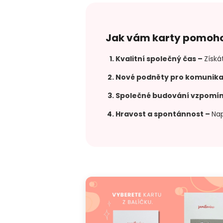
Jak vám karty pomoho
Kvalitní společný čas
–
Získá
Nové podněty pro komunika
Společné budování vzpomí
Hravost a spontánnost
–
Nap