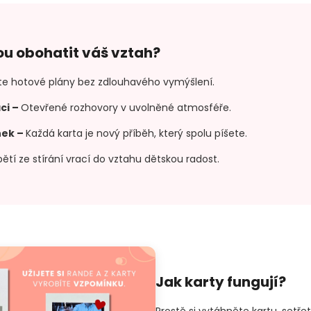
u obohatit váš vztah?
te hotové plány bez zdlouhavého vymýšlení.
ci
–
Otevřené rozhovory v uvolněné atmosféře.
nek
–
Každá karta je nový příběh, který spolu píšete.
ětí ze stírání vrací do vztahu dětskou radost.
Jak karty fungují?
Prostě si vytáhněte kartu, setře