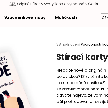
🇨🇿 Originální karty vymyšlené a vyrobené v Česku
Vzpomínkové mapy
Maličkosti
Zvýhodněn
CZ
Co potřebujete najít?
Průměrné
88 hodnocení
Podrobnosti ho
HLEDAT
hodnocení
Stírací kart
produktu
je
Doporučujeme
4,8
Hledáte nové a originální
z
polovičkou? Díky těmto k
5
hvězdiček.
jak si společné chvíle uží
že zamilovanost nemusí 
dáváte najevo, že vám na 
dál prohlubovat a rozvíjet