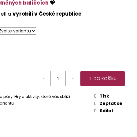
dněných balíčcích
💝
eli a
vyrobili v České republice
.
DO KOŠÍKU
Tisk
o páry: Hry a aktivity, které vás sblíží
variantu
Zeptat se
Sdílet