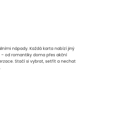
lními nápady. Každá karta nabízí jiný
– od romantiky doma přes akční
rzace. Stačí si vybrat, setřít a nechat
.