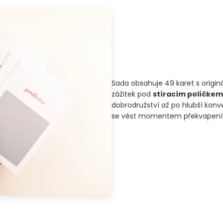
Sada obsahuje 49 karet s originá
zážitek pod
stíracím políčkem
dobrodružství až po hlubší konve
se vést momentem překvapení