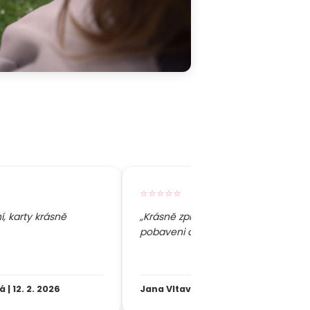
⭐⭐⭐⭐⭐
, karty krásně
„Krásně zpracované, všichni byli
pobaveni a těší se na stírání.“
 | 12. 2. 2026
Jana Vltavská | 29. 12. 2025