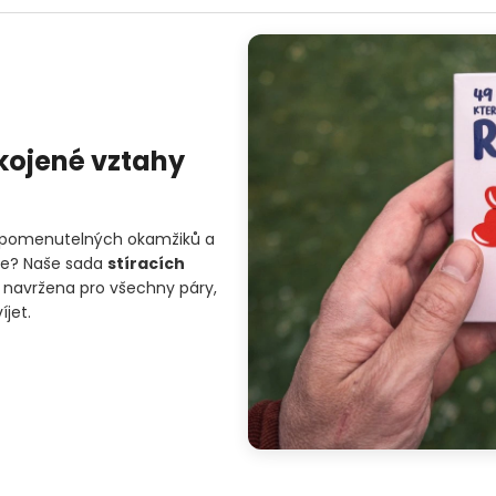
okojené vztahy
ezapomenutelných okamžiků a
ace? Naše sada
stíracích
 navržena pro všechny páry,
íjet.