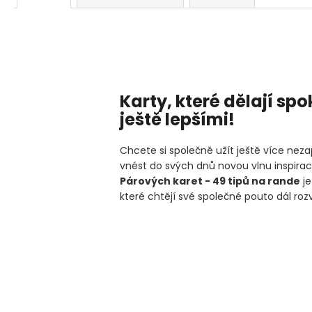
Karty, které dělají sp
ještě lepšími!
Chcete si společně užít ještě více n
vnést do svých dnů novou vlnu inspir
Párových karet - 49 tipů na rande
je
které chtějí své společné pouto dál rozv