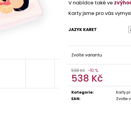
V nabídce také ve
zvýho
Karty jsme pro vás vymysl
JAZYK KARET
Zvolte variantu
598 Kč
–10 %
538 Kč
Měrná
cena:
Kategorie
:
Karty pr
EAN
:
Zvolte 