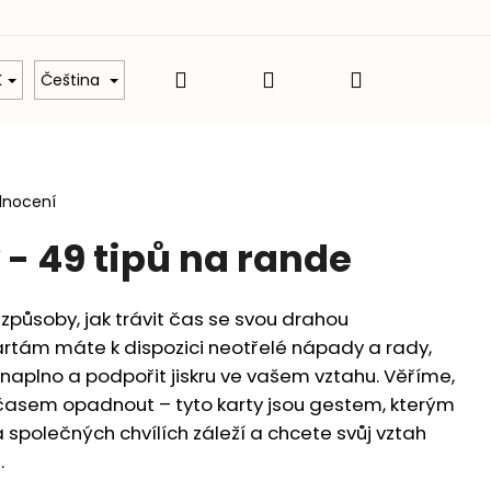
Hledat
Přihlášení
Nákupní
é balíčky
Dárky z lásky
Hodnocení obcho
K
Čeština
košík
dnocení
y - 49 tipů na rande
 způsoby, jak trávit čas se svou drahou
artám máte k dispozici neotřelé nápady a rady,
t naplno a podpořit jiskru ve vašem vztahu. Věříme,
časem opadnout – tyto karty jsou gestem, kterým
společných chvílích záleží a chcete svůj vztah
.