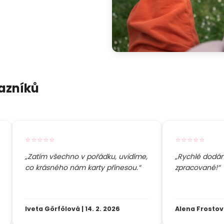
azníků
⭐⭐⭐⭐⭐
⭐⭐⭐⭐⭐
„Zatím všechno v pořádku, uvidíme,
„Rychlé dodání
co krásného nám karty přinesou.“
zpracované!“
Iveta Görfölová | 14. 2. 2026
Alena Frostová