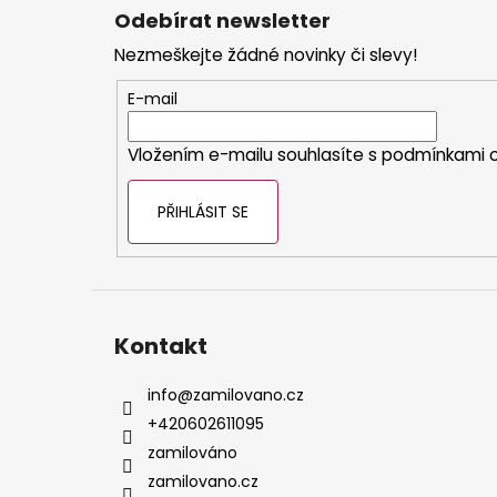
á
Odebírat newsletter
p
Nezmeškejte žádné novinky či slevy!
a
t
E-mail
í
Vložením e-mailu souhlasíte s
podmínkami o
PŘIHLÁSIT SE
Kontakt
info
@
zamilovano.cz
+420602611095
zamilováno
zamilovano.cz