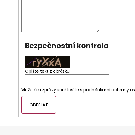
Bezpečnostní kontrola
Opište text z obrázku
Vložením zprávy souhlasíte s
podmínkami ochrany os
ODESLAT
Z