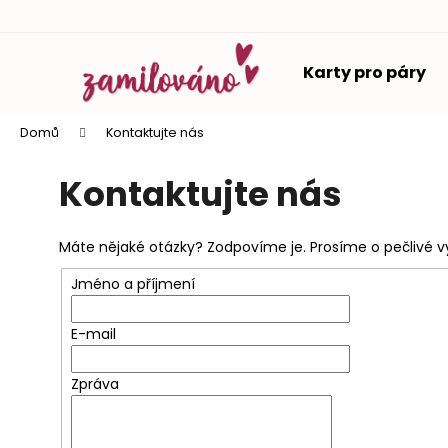
K
Přejít
o
na
Zpět
Zpět
obsah
š
Karty pro páry
do
do
í
k
obchodu
obchodu
Domů
Kontaktujte nás
Kontaktujte nás
Máte nějaké otázky? Zodpovíme je. Prosíme o pečlivé v
Jméno a příjmení
E-mail
Zpráva