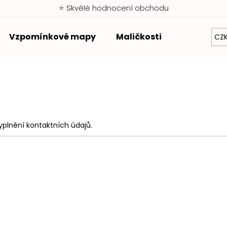
⭐ Skvělé hodnocení obchodu
Vzpomínkové mapy
Maličkosti
Zvýhodněn
CZ
Co potřebujete najít?
HLEDAT
yplnění kontaktních údajů.
Doporučujeme