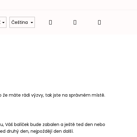
Hledat
Přihlášení
Nákupní
é balíčky
Dárky z lásky
Hodnocení obcho
K
Čeština
košík
o že máte rádi výzvy, tak jste na správném místě.
ku, Váš balíček bude zabalen a ještě ted den nebo
hned druhý den, nejpoždějí den další.