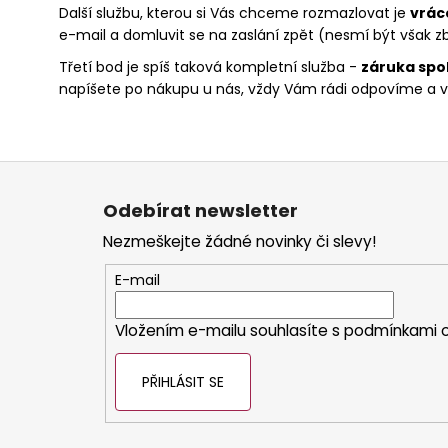
Další službu, kterou si Vás chceme rozmazlovat je
vrác
e-mail a domluvit se na zaslání zpět (nesmí být však zbo
Třetí bod je spíš taková kompletní služba -
záruka spo
napíšete po nákupu u nás, vždy Vám rádi odpovíme a vy
Z
á
Odebírat newsletter
p
Nezmeškejte žádné novinky či slevy!
a
t
E-mail
í
Vložením e-mailu souhlasíte s
podmínkami o
PŘIHLÁSIT SE