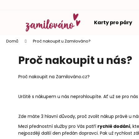
K
Přejít
o
na
Zpět
Zpět
obsah
š
Karty pro páry
do
do
í
k
obchodu
obchodu
Domů
Proč nakoupit u Zamilováno?
Proč nakoupit u nás?
Proč nakoupit na Zamilováno.cz?
Určitě s nákupem u nás neprohloupíte. Ať už se pro nás
Zde máte 3 hlavní důvody, proč zvolit nákup právě u ná
Mezi přednostní služby pro Vás patří
rychlé dodání
, k
nejpozději další den předán dopravci. Pak už rychlost zál