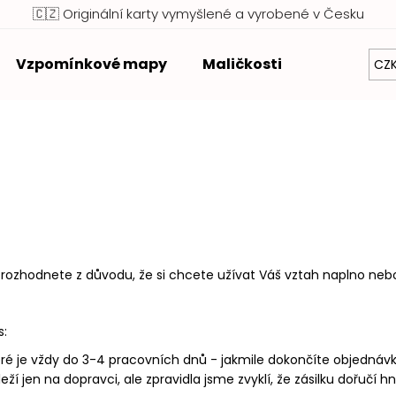
🇨🇿 Originální karty vymyšlené a vyrobené v Česku
Vzpomínkové mapy
Maličkosti
Zvýhodněn
CZ
Co potřebujete najít?
HLEDAT
Doporučujeme
 rozhodnete z důvodu, že si chcete užívat Váš vztah naplno neb
s:
teré je vždy do 3-4 pracovních dnů - jakmile dokončíte objednáv
eží jen na dopravci, ale zpravidla jsme zvyklí, že zásilku dořučí 