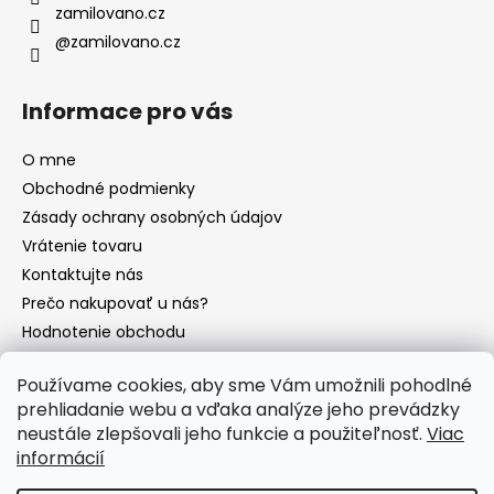
č
zamilovano.cz
a
@zamilovano.cz
m
e
Informace pro vás
O mne
Obchodné podmienky
Zásady ochrany osobných údajov
Vrátenie tovaru
Kontaktujte nás
Prečo nakupovať u nás?
Hodnotenie obchodu
Články
Používame cookies, aby sme Vám umožnili pohodlné
prehliadanie webu a vďaka analýze jeho prevádzky
neustále zlepšovali jeho funkcie a použiteľnosť.
Viac
Instagram
informácií