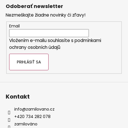
á
Odoberať newsletter
á
p
j
Nezmeškajte žiadne novinky či zľavy!
ä
s
t
Email
ť
i
?
e
Vložením e-mailu souhlasíte s
podmínkami
ochrany osobních údajů
PRIHLÁSIŤ SA
HĽADAŤ
O
Kontakt
d
p
info
@
zamilovano.cz
o
r
+420 734 282 078
ú
zamilováno