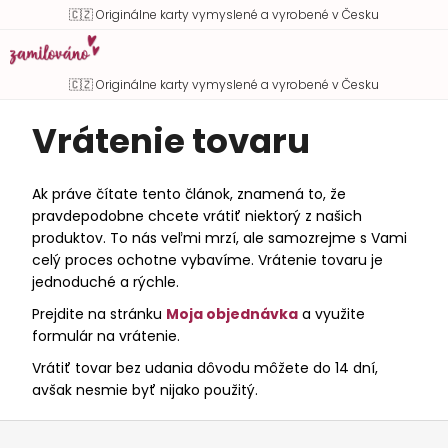
K
Prejsť
Hľadať
Náku
M
Prihlásen
🇨🇿 Originálne karty vymyslené a vyrobené v Česku
o
na
Späť
Späť
košík
obsah
š
í
🇨🇿 Originálne karty vymyslené a vyrobené v Česku
Č
k
Vrátenie tovaru
o
p
o
Ak práve čítate tento článok, znamená to, že
t
pravdepodobne chcete vrátiť niektorý z našich
r
produktov. To nás veľmi mrzí, ale samozrejme s Vami
e
celý proces ochotne vybavíme. Vrátenie tovaru je
jednoduché a rýchle.
b
u
Prejdite na stránku
Moja objednávka
a využite
formulár na vrátenie.
j
e
Vrátiť tovar bez udania dôvodu môžete do 14 dní,
t
avšak nesmie byť nijako použitý.
e
Z
n