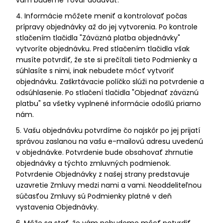
4. Informácie môžete meniť a kontrolovať počas
prípravy objednávky až do jej vytvorenia. Po kontrole
stlačením tlačidla "Záväzná platba objednávky"
vytvoríte objednávku. Pred stlačením tlačidla však
musíte potvrdiť, že ste si prečítali tieto Podmienky a
súhlasíte s nimi, inak nebudete môcť vytvoriť
objednávku. Zaškrtávacie políčko slúži na potvrdenie a
odsúhlasenie. Po stlačení tlačidla "Objednať záväznú
platbu" sa všetky vyplnené informácie odošlú priamo
nám.
5. Vašu objednávku potvrdíme čo najskôr po jej prijatí
správou zaslanou na vašu e-mailovú adresu uvedenú
v objednávke. Potvrdenie bude obsahovať zhrnutie
objednávky a týchto zmluvných podmienok.
Potvrdenie Objednávky z našej strany predstavuje
uzavretie Zmluvy medzi nami a vami. Neoddeliteľnou
súčasťou Zmluvy sú Podmienky platné v deň
vystavenia Objednávky.
6. Môže sa stať, že vám nebudeme môcť potvrdiť