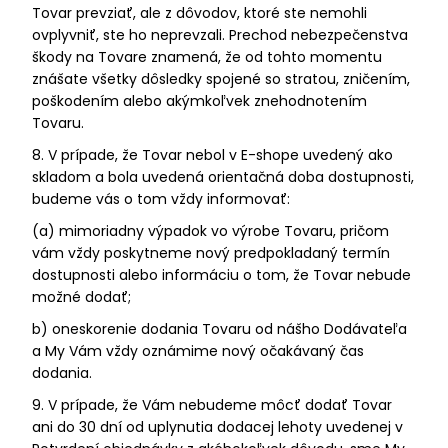
Tovar prevziať, ale z dôvodov, ktoré ste nemohli
ovplyvniť, ste ho neprevzali. Prechod nebezpečenstva
škody na Tovare znamená, že od tohto momentu
znášate všetky dôsledky spojené so stratou, zničením,
poškodením alebo akýmkoľvek znehodnotením
Tovaru.
8. V prípade, že Tovar nebol v E-shope uvedený ako
skladom a bola uvedená orientačná doba dostupnosti,
budeme vás o tom vždy informovať:
(a) mimoriadny výpadok vo výrobe Tovaru, pričom
vám vždy poskytneme nový predpokladaný termín
dostupnosti alebo informáciu o tom, že Tovar nebude
možné dodať;
b) oneskorenie dodania Tovaru od nášho Dodávateľa
a My Vám vždy oznámime nový očakávaný čas
dodania.
9. V prípade, že Vám nebudeme môcť dodať Tovar
ani do 30 dní od uplynutia dodacej lehoty uvedenej v