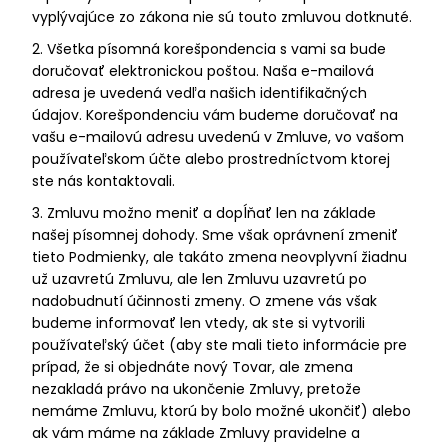
vyplývajúce zo zákona nie sú touto zmluvou dotknuté.
2. Všetka písomná korešpondencia s vami sa bude
doručovať elektronickou poštou. Naša e-mailová
adresa je uvedená vedľa našich identifikačných
údajov. Korešpondenciu vám budeme doručovať na
vašu e-mailovú adresu uvedenú v Zmluve, vo vašom
používateľskom účte alebo prostredníctvom ktorej
ste nás kontaktovali.
3. Zmluvu možno meniť a dopĺňať len na základe
našej písomnej dohody. Sme však oprávnení zmeniť
tieto Podmienky, ale takáto zmena neovplyvní žiadnu
už uzavretú Zmluvu, ale len Zmluvu uzavretú po
nadobudnutí účinnosti zmeny. O zmene vás však
budeme informovať len vtedy, ak ste si vytvorili
používateľský účet (aby ste mali tieto informácie pre
prípad, že si objednáte nový Tovar, ale zmena
nezakladá právo na ukončenie Zmluvy, pretože
nemáme Zmluvu, ktorú by bolo možné ukončiť) alebo
ak vám máme na základe Zmluvy pravidelne a