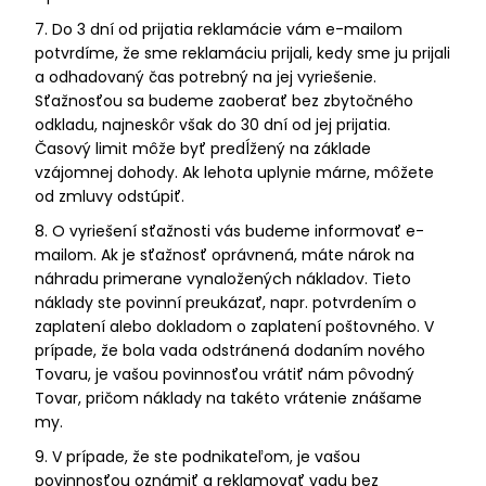
7. Do 3 dní od prijatia reklamácie vám e-mailom
potvrdíme, že sme reklamáciu prijali, kedy sme ju prijali
a odhadovaný čas potrebný na jej vyriešenie.
Sťažnosťou sa budeme zaoberať bez zbytočného
odkladu, najneskôr však do 30 dní od jej prijatia.
Časový limit môže byť predĺžený na základe
vzájomnej dohody. Ak lehota uplynie márne, môžete
od zmluvy odstúpiť.
8. O vyriešení sťažnosti vás budeme informovať e-
mailom. Ak je sťažnosť oprávnená, máte nárok na
náhradu primerane vynaložených nákladov. Tieto
náklady ste povinní preukázať, napr. potvrdením o
zaplatení alebo dokladom o zaplatení poštovného. V
prípade, že bola vada odstránená dodaním nového
Tovaru, je vašou povinnosťou vrátiť nám pôvodný
Tovar, pričom náklady na takéto vrátenie znášame
my.
9. V prípade, že ste podnikateľom, je vašou
povinnosťou oznámiť a reklamovať vadu bez