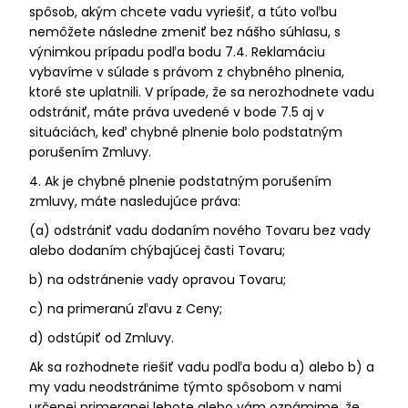
spôsob, akým chcete vadu vyriešiť, a túto voľbu
nemôžete následne zmeniť bez nášho súhlasu, s
výnimkou prípadu podľa bodu 7.4. Reklamáciu
vybavíme v súlade s právom z chybného plnenia,
ktoré ste uplatnili. V prípade, že sa nerozhodnete vadu
odstrániť, máte práva uvedené v bode 7.5 aj v
situáciách, keď chybné plnenie bolo podstatným
porušením Zmluvy.
4. Ak je chybné plnenie podstatným porušením
zmluvy, máte nasledujúce práva:
(a) odstrániť vadu dodaním nového Tovaru bez vady
alebo dodaním chýbajúcej časti Tovaru;
b) na odstránenie vady opravou Tovaru;
c) na primeranú zľavu z Ceny;
d) odstúpiť od Zmluvy.
Ak sa rozhodnete riešiť vadu podľa bodu a) alebo b) a
my vadu neodstránime týmto spôsobom v nami
určenej primeranej lehote alebo vám oznámime, že