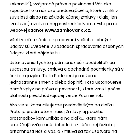
zákonník"), vzájomné práva a povinnosti Vás ako
á
kupujúceho a nás ako predávajúceho, ktoré vznikli v
j
súvislosti alebo na základe kúpnej zmluvy (ďalej len
s
"zmluva") uzatvorenej prostredníctvom e-shopu na
ť
webovej stránke
www.zamilovano.cz
.
?
Všetky informácie o spracovaní vašich osobných
údajov sú uvedené v Zásadách spracovania osobných
údajov, ktoré nájdete tu.
Ustanovenia týchto podmienok sú neoddeliteľnou
súčasťou zmluvy. Zmluva a obchodné podmienky sú v
HĽADAŤ
českom jazyku. Tieto Podmienky môžeme
jednostranne zmeniť alebo doplniť. Toto ustanovenie
nemá vplyv na práva a povinnosti, ktoré vznikli počas
O
platnosti predchádzajúcej verzie Podmienok.
d
Ako viete, komunikujeme predovšetkým na diaľku.
p
Preto je predmetom našej Zmluvy aj použitie
o
prostriedkov komunikácie na diaľku, ktoré nám
r
umožňujú vzájomnú dohodu bez súčasnej fyzickej
ú
prítomnosti Nás a Vás, a Zmluva sa tak uzatvára na