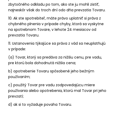
zbytočného odkladu po tom, ako ste ju mohli zistiť,
najneskôr však do troch dní odo dňa prevzatia Tovaru.
10. Ak ste spotrebiteľ, máte právo uplatniť si práva z
chybného plnenia v prípade chyby, ktorá sa vyskytne
na spotrebnom Tovare, v lehote 24 mesiacov od
prevzatia Tovaru.
11. Ustanovenia týkajúce sa práva z vád sa neuplatňujú
v prípade:
(a) Tovar, ktorý sa predáva za nižšiu cenu, pre vadu,
pre ktorú bola dohodnutá nižšia cena;
b) opotrebenie Tovaru spôsobené jeho bežným
používaním;
c) použitý Tovar pre vadu zodpovedajúcu miere
používania alebo opotrebenia, ktorú mal Tovar pri jeho
prevzatí;
d) ak si to vyžaduje povaha Tovaru.