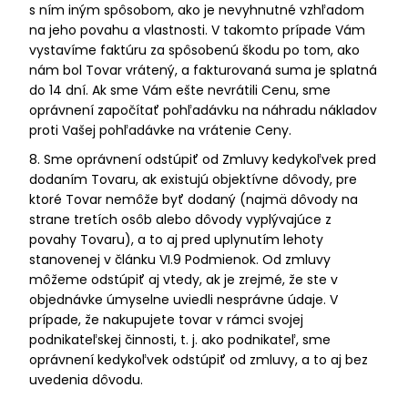
s ním iným spôsobom, ako je nevyhnutné vzhľadom
na jeho povahu a vlastnosti. V takomto prípade Vám
vystavíme faktúru za spôsobenú škodu po tom, ako
nám bol Tovar vrátený, a fakturovaná suma je splatná
do 14 dní. Ak sme Vám ešte nevrátili Cenu, sme
oprávnení započítať pohľadávku na náhradu nákladov
proti Vašej pohľadávke na vrátenie Ceny.
8. Sme oprávnení odstúpiť od Zmluvy kedykoľvek pred
dodaním Tovaru, ak existujú objektívne dôvody, pre
ktoré Tovar nemôže byť dodaný (najmä dôvody na
strane tretích osôb alebo dôvody vyplývajúce z
povahy Tovaru), a to aj pred uplynutím lehoty
stanovenej v článku VI.9 Podmienok. Od zmluvy
môžeme odstúpiť aj vtedy, ak je zrejmé, že ste v
objednávke úmyselne uviedli nesprávne údaje. V
prípade, že nakupujete tovar v rámci svojej
podnikateľskej činnosti, t. j. ako podnikateľ, sme
oprávnení kedykoľvek odstúpiť od zmluvy, a to aj bez
uvedenia dôvodu.