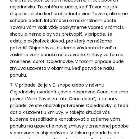
objednávku. To zahŕňa situácie, keď Tovar nie je k
dispozícii alebo keď si objednáte viac Tovaru, ako sme
schopní dodať. Informáciu o maximálnom počte
Tovaru vám však vždy poskytneme vopred v rámci E-
shopu a nemala by vás prekvapiť. V prípade, že
existuje akýkoľvek dôvod, pre ktorý nemôžeme
potvrdiť Objednávku, budeme vás kontaktovať a
zašleme vám ponuku na uzavretie Zmluvy vo forme
zmenenej oproti Objednávke. V takom prípade bude
zmluva uzavretá v okamihu, keď potvrdíte našu
ponuku.
7. V prípade, že je v E-shope alebo v návrhu
Objednávky uvedená zjavne nesprávna Cena, nie sme
povinní Vám Tovar za túto Cenu dodať, a to ani v
prípade, že ste obdržali potvrdenie Objednávky, a teda
došlo k uzavretiu Zmluvy. V takejto situácii vás
budeme bezodkladne kontaktovať a zašleme vám
ponuku na uzavretie novej zmluvy v zmenenej podobe
v porovnaní s objednávkou. V takom prípade bude