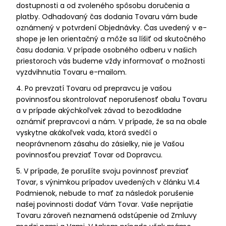
dostupnosti a od zvoleného spôsobu doručenia a
platby. Odhadovaný čas dodania Tovaru vám bude
oznámený v potvrdení Objednávky. Čas uvedený v e-
shope je len orientačný a môže sa líšiť od skutočného
času dodania. V prípade osobného odberu v našich
priestoroch vás budeme vždy informovať o možnosti
vyzdvihnutia Tovaru e-mailom.
4. Po prevzatí Tovaru od prepravcu je vašou
povinnosťou skontrolovať neporušenosť obalu Tovaru
a v prípade akýchkoľvek závad to bezodkladne
oznámiť prepravcovi a nám. V prípade, že sa na obale
vyskytne akákoľvek vada, ktorá svedčí o
neoprávnenom zásahu do zásielky, nie je Vašou
povinnosťou prevziať Tovar od Dopravcu.
5. V prípade, že porušíte svoju povinnosť prevziať
Tovar, s výnimkou prípadov uvedených v článku VI.4
Podmienok, nebude to mať za následok porušenie
našej povinnosti dodať Vám Tovar. Vaše neprijatie
Tovaru zároveň neznamená odstúpenie od Zmluvy