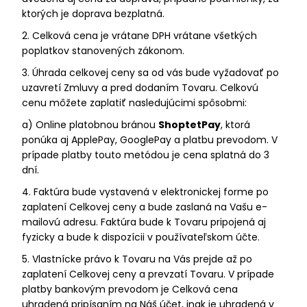
ktorých je doprava bezplatná.
2. Celková cena je vrátane DPH vrátane všetkých
poplatkov stanovených zákonom.
3. Úhrada celkovej ceny sa od vás bude vyžadovať po
uzavretí Zmluvy a pred dodaním Tovaru. Celkovú
cenu môžete zaplatiť nasledujúcimi spôsobmi:
a) Online platobnou bránou
ShoptetPay
, ktorá
ponúka aj ApplePay, GooglePay a platbu prevodom. V
prípade platby touto metódou je cena splatná do 3
dní.
4. Faktúra bude vystavená v elektronickej forme po
zaplatení Celkovej ceny a bude zaslaná na Vašu e-
mailovú adresu. Faktúra bude k Tovaru pripojená aj
fyzicky a bude k dispozícii v používateľskom účte.
5. Vlastnícke právo k Tovaru na Vás prejde až po
zaplatení Celkovej ceny a prevzatí Tovaru. V prípade
platby bankovým prevodom je Celková cena
uhradená pripísaním na Náš účet, inak je uhradená v