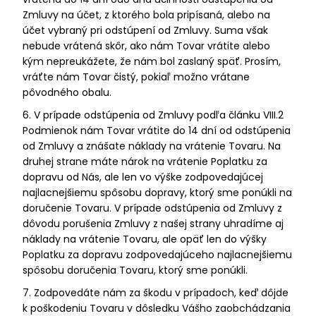
Zmluvy na účet, z ktorého bola pripísaná, alebo na
účet vybraný pri odstúpení od Zmluvy. Suma však
nebude vrátená skôr, ako nám Tovar vrátite alebo
kým nepreukážete, že nám bol zaslaný späť. Prosím,
vráťte nám Tovar čistý, pokiaľ možno vrátane
pôvodného obalu.
6. V prípade odstúpenia od Zmluvy podľa článku VIII.2
Podmienok nám Tovar vrátite do 14 dní od odstúpenia
od Zmluvy a znášate náklady na vrátenie Tovaru. Na
druhej strane máte nárok na vrátenie Poplatku za
dopravu od Nás, ale len vo výške zodpovedajúcej
najlacnejšiemu spôsobu dopravy, ktorý sme ponúkli na
doručenie Tovaru. V prípade odstúpenia od Zmluvy z
dôvodu porušenia Zmluvy z našej strany uhradíme aj
náklady na vrátenie Tovaru, ale opäť len do výšky
Poplatku za dopravu zodpovedajúceho najlacnejšiemu
spôsobu doručenia Tovaru, ktorý sme ponúkli.
7. Zodpovedáte nám za škodu v prípadoch, keď dôjde
k poškodeniu Tovaru v dôsledku Vášho zaobchádzania