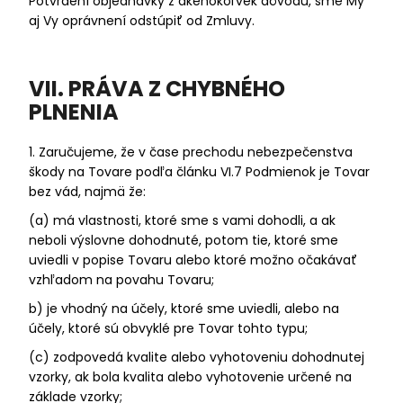
Potvrdení objednávky z akéhokoľvek dôvodu, sme My
aj Vy oprávnení odstúpiť od Zmluvy.
VII. PRÁVA Z CHYBNÉHO
PLNENIA
1. Zaručujeme, že v čase prechodu nebezpečenstva
škody na Tovare podľa článku VI.7 Podmienok je Tovar
bez vád, najmä že:
(a) má vlastnosti, ktoré sme s vami dohodli, a ak
neboli výslovne dohodnuté, potom tie, ktoré sme
uviedli v popise Tovaru alebo ktoré možno očakávať
vzhľadom na povahu Tovaru;
b) je vhodný na účely, ktoré sme uviedli, alebo na
účely, ktoré sú obvyklé pre Tovar tohto typu;
(c) zodpovedá kvalite alebo vyhotoveniu dohodnutej
vzorky, ak bola kvalita alebo vyhotovenie určené na
základe vzorky;