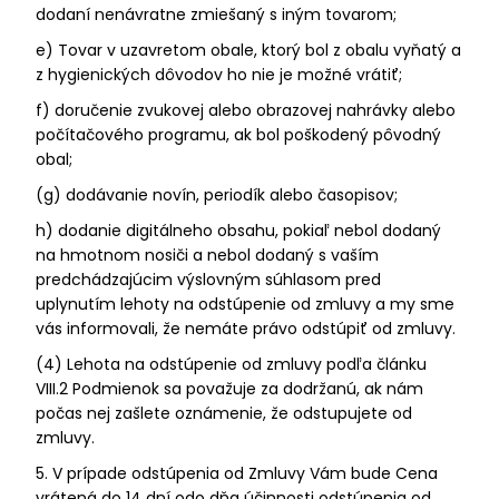
dodaní nenávratne zmiešaný s iným tovarom;
e) Tovar v uzavretom obale, ktorý bol z obalu vyňatý a
z hygienických dôvodov ho nie je možné vrátiť;
f) doručenie zvukovej alebo obrazovej nahrávky alebo
počítačového programu, ak bol poškodený pôvodný
obal;
(g) dodávanie novín, periodík alebo časopisov;
h) dodanie digitálneho obsahu, pokiaľ nebol dodaný
na hmotnom nosiči a nebol dodaný s vaším
predchádzajúcim výslovným súhlasom pred
uplynutím lehoty na odstúpenie od zmluvy a my sme
vás informovali, že nemáte právo odstúpiť od zmluvy.
(4) Lehota na odstúpenie od zmluvy podľa článku
VIII.2 Podmienok sa považuje za dodržanú, ak nám
počas nej zašlete oznámenie, že odstupujete od
zmluvy.
5. V prípade odstúpenia od Zmluvy Vám bude Cena
vrátená do 14 dní odo dňa účinnosti odstúpenia od