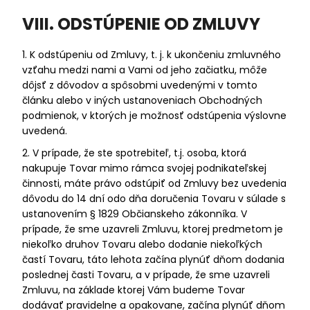
VIII. ODSTÚPENIE OD ZMLUVY
1. K odstúpeniu od Zmluvy, t. j. k ukončeniu zmluvného
vzťahu medzi nami a Vami od jeho začiatku, môže
dôjsť z dôvodov a spôsobmi uvedenými v tomto
článku alebo v iných ustanoveniach Obchodných
podmienok, v ktorých je možnosť odstúpenia výslovne
uvedená.
2. V prípade, že ste spotrebiteľ, t.j. osoba, ktorá
nakupuje Tovar mimo rámca svojej podnikateľskej
činnosti, máte právo odstúpiť od Zmluvy bez uvedenia
dôvodu do 14 dní odo dňa doručenia Tovaru v súlade s
ustanovením § 1829 Občianskeho zákonníka. V
prípade, že sme uzavreli Zmluvu, ktorej predmetom je
niekoľko druhov Tovaru alebo dodanie niekoľkých
častí Tovaru, táto lehota začína plynúť dňom dodania
poslednej časti Tovaru, a v prípade, že sme uzavreli
Zmluvu, na základe ktorej Vám budeme Tovar
dodávať pravidelne a opakovane, začína plynúť dňom