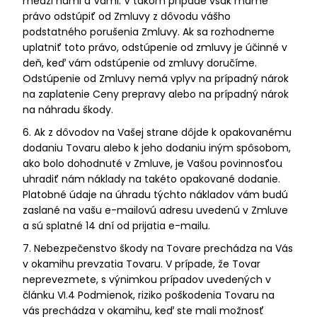
medzi nami a Vami. V takom prípade však máme
právo odstúpiť od Zmluvy z dôvodu vášho
podstatného porušenia Zmluvy. Ak sa rozhodneme
uplatniť toto právo, odstúpenie od zmluvy je účinné v
deň, keď vám odstúpenie od zmluvy doručíme.
Odstúpenie od Zmluvy nemá vplyv na prípadný nárok
na zaplatenie Ceny prepravy alebo na prípadný nárok
na náhradu škody.
6. Ak z dôvodov na Vašej strane dôjde k opakovanému
dodaniu Tovaru alebo k jeho dodaniu iným spôsobom,
ako bolo dohodnuté v Zmluve, je Vašou povinnosťou
uhradiť nám náklady na takéto opakované dodanie.
Platobné údaje na úhradu týchto nákladov vám budú
zaslané na vašu e-mailovú adresu uvedenú v Zmluve
a sú splatné 14 dní od prijatia e-mailu.
7. Nebezpečenstvo škody na Tovare prechádza na Vás
v okamihu prevzatia Tovaru. V prípade, že Tovar
neprevezmete, s výnimkou prípadov uvedených v
článku VI.4 Podmienok, riziko poškodenia Tovaru na
vás prechádza v okamihu, keď ste mali možnosť