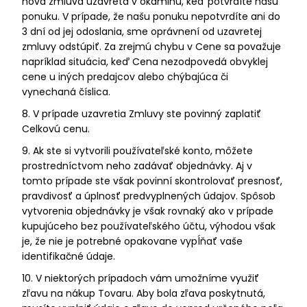
nová zmluva uzavretá v okamihu, keď potvrdíte našu
ponuku. V prípade, že našu ponuku nepotvrdíte ani do
3 dní od jej odoslania, sme oprávnení od uzavretej
zmluvy odstúpiť. Za zrejmú chybu v Cene sa považuje
napríklad situácia, keď Cena nezodpovedá obvyklej
cene u iných predajcov alebo chýbajúca či
vynechaná číslica.
8. V prípade uzavretia Zmluvy ste povinný zaplatiť
Celkovú cenu.
9. Ak ste si vytvorili používateľské konto, môžete
prostredníctvom neho zadávať objednávky. Aj v
tomto prípade ste však povinní skontrolovať presnosť,
pravdivosť a úplnosť predvyplnených údajov. Spôsob
vytvorenia objednávky je však rovnaký ako v prípade
kupujúceho bez používateľského účtu, výhodou však
je, že nie je potrebné opakovane vypĺňať vaše
identifikačné údaje.
10. V niektorých prípadoch vám umožníme využiť
zľavu na nákup Tovaru. Aby bola zľava poskytnutá,