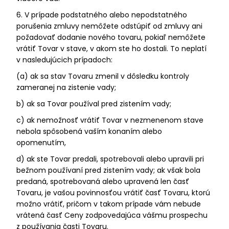
6. V prípade podstatného alebo nepodstatného
porušenia zmluvy nemôžete odstúpiť od zmluvy ani
požadovať dodanie nového tovaru, pokiaľ nemôžete
vrátiť Tovar v stave, v akom ste ho dostali. To neplatí
v nasledujúcich prípadoch:
(a) ak sa stav Tovaru zmenil v dôsledku kontroly
zameranej na zistenie vady;
b) ak sa Tovar používal pred zistením vady;
c) ak nemožnosť vrátiť Tovar v nezmenenom stave
nebola spôsobená vaším konaním alebo
opomenutím,
d) ak ste Tovar predali, spotrebovali alebo upravili pri
bežnom používaní pred zistením vady; ak však bola
predaná, spotrebovaná alebo upravená len časť
Tovaru, je vašou povinnosťou vrátiť časť Tovaru, ktorú
možno vrátiť, pričom v takom prípade vám nebude
vrátená časť Ceny zodpovedajúca vášmu prospechu
z používania časti Tovaru.