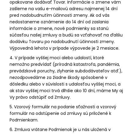
opakovane dodávať Tovar. Informácie o zmene vám
zašleme na vašu e-mailovú adresu najmenej 14 dní
pred nadobudnutím účinnosti zmeny. Ak od vás
nedostaneme oznámenie do 14 dní od zaslania
informácie o zmene, nové podmienky sa stanú
súčasťou našej zmluvy a budú sa vzťahovať na ďalšiu
dodávku Tovaru po nadobudnutí účinnosti zmeny.
Výpovedná lehota v prípade výpovede je 2 mesiace.
4. V prípade vyššej moci alebo udalostí, ktoré
nemožno predvídať (prírodná katastrofa, pandémia,
prevádzkové poruchy, zlyhanie subdodávateľov atď.),
nezodpovedáme za žiadne škody spôsobené v
dôsledku alebo v súvislosti s udalosťou vyššej moci, a
ak stav vyššej moci trvá dlhšie ako 10 dní, máme My aj
Vy právo odstúpiť od Zmluvy.
5. Vzorový formulár na podanie sťažnosti a vzorový
formulár na odstúpenie od zmluvy sú priložené k
Podmienkam.
6. Zmluva vrátane Podmienok je u nás uložená v