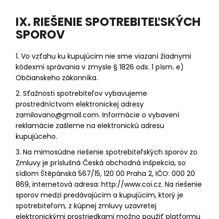
IX. RIEŠENIE SPOTREBITEĽSKÝCH
SPOROV
1. Vo vzťahu ku kupujúcim nie sme viazaní žiadnymi
kódexmi správania v zmysle § 1826 ods. 1 písm. e)
Občianskeho zákonníka.
2. Sťažnosti spotrebiteľov vybavujeme
prostredníctvom elektronickej adresy
zamilovano@gmail.com. Informácie o vybavení
reklamácie zašleme na elektronickú adresu
kupujúceho.
3. Na mimosúdne riešenie spotrebiteľských sporov zo
Zmluvy je príslušná Česká obchodná inšpekcia, so
sídlom Štěpánská 567/15, 120 00 Praha 2, IČO: 000 20
869, internetová adresa:
http://www.coi.cz
. Na riešenie
sporov medzi predávajúcim a kupujúcim, ktorý je
spotrebiteľom, z kúpnej zmluvy uzavretej
elektronickými prostriedkami možno použiť platformu