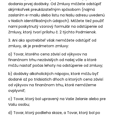
dodania prvej dodávky. Od Zmluvy môžete odstúpiť
akýmkoľvek preukázateľným spôsobom (najmä
zaslaním e-mailu alebo listu na Našu adresu uvedenú
v Našich identifikačných údajoch). Môžete tiež použiť
nami poskytnutý vzorový formulár na odstúpenie od
Zmluvy, ktorý tvorí prílohu č. 2 týchto Podmienok.
3. Ani ako spotrebiteľ však nemôžete odstúpiť od
zmluvy, ak je predmetom zmluvy:
a) Tovar, ktorého cena závisí od výkyvov na
finančnom trhu nezávislých od našej vôle a ktoré
môžu nastať počas lehoty na odstúpenie od zmluvy;
b) dodávky alkoholických nápojov, ktoré môžu byť
dodané až po tridsiatich dňoch a ktorých cena závisí
od výkyvov na finančnom trhu, ktoré nemôžeme
ovplyvniť;
c) Tovar, ktorý bol upravený na Vaše želanie alebo pre
Vašu osobu;
d) Tovar, ktorý podlieha skaze, a Tovar, ktorý bol po