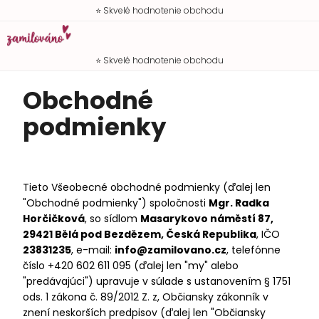
K
Prejsť
Hľadať
Náku
M
Prihlásen
⭐ Skvelé hodnotenie obchodu
o
na
Späť
Späť
košík
obsah
š
í
⭐ Skvelé hodnotenie obchodu
Č
k
Obchodné
o
p
podmienky
o
t
r
e
Tieto Všeobecné obchodné podmienky (ďalej len
"Obchodné podmienky") spoločnosti
Mgr. Radka
b
Horčičková
, so sídlom
Masarykovo náměstí 87,
u
29421 Bělá pod Bezdězem, Česká Republika
, IČO
j
23831235
, e-mail:
info@zamilovano.cz
, telefónne
e
číslo +420 602 611 095 (ďalej len "my" alebo
t
"predávajúci") upravuje v súlade s ustanovením § 1751
e
ods. 1 zákona č. 89/2012 Z. z, Občiansky zákonník v
znení neskorších predpisov (ďalej len "Občiansky
n