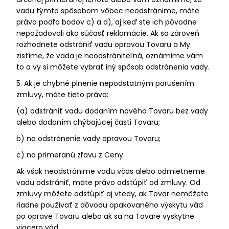
vadu týmto spôsobom vôbec neodstránime, máte
práva podľa bodov c) a d), aj keď ste ich pôvodne
nepožadovali ako súčasť reklamácie. Ak sa zároveň
rozhodnete odstrániť vadu opravou Tovaru a My
zistíme, že vada je neodstrániteľná, oznámime vám
to a vy si môžete vybrať iný spôsob odstránenia vady.
5. Ak je chybné plnenie nepodstatným porušením
zmluvy, máte tieto práva:
(a) odstrániť vadu dodaním nového Tovaru bez vady
alebo dodaním chýbajúcej časti Tovaru;
b) na odstránenie vady opravou Tovaru;
c) na primeranú zľavu z Ceny.
Ak však neodstránime vadu včas alebo odmietneme
vadu odstrániť, máte právo odstúpiť od zmluvy. Od
zmluvy môžete odstúpiť aj vtedy, ak Tovar nemôžete
riadne používať z dôvodu opakovaného výskytu vád
po oprave Tovaru alebo ak sa na Tovare vyskytne
viacero vád.