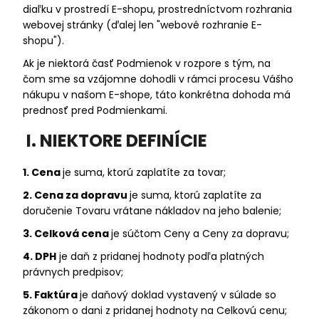
č
diaľku v prostredí E-shopu, prostredníctvom rozhrania
a
webovej stránky (ďalej len "webové rozhranie E-
m
shopu").
e
Ak je niektorá časť Podmienok v rozpore s tým, na
čom sme sa vzájomne dohodli v rámci procesu Vášho
nákupu v našom E-shope, táto konkrétna dohoda má
prednosť pred Podmienkami.
I. NIEKTORE DEFINÍCIE
1. Cena
je suma, ktorú zaplatíte za tovar;
2. Cena za dopravu
je suma, ktorú zaplatíte za
doručenie Tovaru vrátane nákladov na jeho balenie;
3. Celková cena
je súčtom Ceny a Ceny za dopravu;
4. DPH
je daň z pridanej hodnoty podľa platných
právnych predpisov;
5. Faktúra
je daňový doklad vystavený v súlade so
zákonom o dani z pridanej hodnoty na Celkovú cenu;