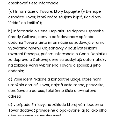
obsahovať tieto informácie:
(a) Informácie o Tovare, ktorý kupujete (v E-shope
označíte Tovar, ktorý máte záujem kúpiť, tlačidlom
"Pridať do košíka");
b) informácie o Cene, Doplatku za dopravu, spôsobe
úhrady Celkovej ceny a požadovanom spôsobe
dodania Tovaru; tieto informácie sa zadávajú v rámci
vytvárania návrhu Objednávky v používateľskom
rozhraní E-shopu, pričom informácie o Cene, Doplatku
za dopravu a Celkovej cene sa poskytujú automaticky
na základe Vami vybraného Tovaru a spôsobu jeho
dodania;
c) Vaše identifikačné a kontaktné údaje, ktoré nám
umožnia doručiť Tovar, najmä vaše meno, priezvisko,
doručovacia adresa, telefónne číslo a e-mailová
adresa;
d) v prípade Zmluvy, na základe ktorej vám budeme
Tovar dodávať pravidelne a opakovane, aj to, ako dlho
vám budeme Tovar dodávať.