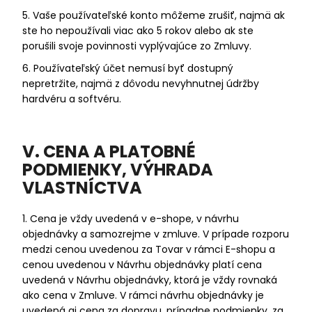
5. Vaše používateľské konto môžeme zrušiť, najmä ak
ste ho nepoužívali viac ako 5 rokov alebo ak ste
porušili svoje povinnosti vyplývajúce zo Zmluvy.
6. Používateľský účet nemusí byť dostupný
nepretržite, najmä z dôvodu nevyhnutnej údržby
hardvéru a softvéru.
V. CENA A PLATOBNÉ
PODMIENKY, VÝHRADA
VLASTNÍCTVA
1. Cena je vždy uvedená v e-shope, v návrhu
objednávky a samozrejme v zmluve. V prípade rozporu
medzi cenou uvedenou za Tovar v rámci E-shopu a
cenou uvedenou v Návrhu objednávky platí cena
uvedená v Návrhu objednávky, ktorá je vždy rovnaká
ako cena v Zmluve. V rámci návrhu objednávky je
uvedená aj cena za dopravu, prípadne podmienky, za