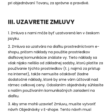
pri objednávaní Tovaru, za správne a pravdivé.
III. UZAVRETIE ZMLUVY
1. Zmluva s nami môže byť uzatvorená len v českom
jazyku.
2. Zmluva sa uzatvára na diaľku prostredníctvom e-
shopu, pričom náklady na použitie prostriedkov
diaľkovej komunikácie znášate vy. Tieto náklady sa
však nijako nelíšia od základnej sadzby, ktorú platíte za
používanie týchto prostriedkov (t. j. najmä za prístup
na internet), takže nemusíte očakávať žiadne
dodatočné náklady, ktoré by sme vám účtovali nad
rámec celkovej ceny. Odoslaním objednávky súhlasíte
s naším používaním komunikačných zariadení na
diaľku.
3. Aby sme mohli uzavrieť Zmluvu, musíte vytvoriť
návrh Objednávky v E-shope. Tento návrh musí