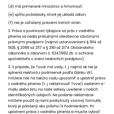
(d) má primerané množstvo a hmotnosť;
(e) spĺňa požiadavky, ktoré jej ukladá zákon;
(f) nie je zaťažený právami tretích strán.
2. Práva a povinnosti týkajúce sa práv z vadného
plnenia sa riadia príslušnými všeobecne záväznými
právnymi predpismi (najmä ustanoveniami § 1914 až
1925, § 2099 až 2117 a § 2161 až 2174 Občianskeho
zákonníka a zákonom č. 634/1992 Zb. o ochrane
spotrebiteľa v znení neskorších predpisov).
3. V prípade, že Tovar má vady, t. j. najmä ak nie je
splnená niektorá z podmienok podľa článku VII.1,
môžete nás na takúto vadu upozorniť a uplatniť práva
z vadného plnenia (t. j. reklamovať Tovar) zaslaním e-
mailu alebo listu na naše adresy uvedené v našich
identifikačných údajoch. Na podanie reklamácie
môžete použiť aj nami poskytnutý vzorový formulár,
ktorý je priložený ako príloha 1 k Podmienkam. Pri
uplatnení práva z vadného plnenia si musíte vybrať