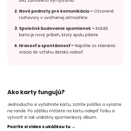
bez zdĺhavého vymýšľania.
Nové podnety pre komunikáciu
–
Otvorené
rozhovory v uvoľnenej atmosfére.
Spoločné budovanie spomienok
–
Každá
karta je nový príbeh, ktorý spolu píšete.
Hravosť a spontánnosť
–
Napätie zo stierania
vracia do vzťahu detskú radosť.
Ako karty fungujú?
Jednoducho si vytiahnite kartu, zotrite políčko a vyrazte
na rande. Po zážitku môžete na kartu nalepiť fotku a
vytvoriť si tak unikátny spomienkový album.
Pozrite si video s ukážkou tu →