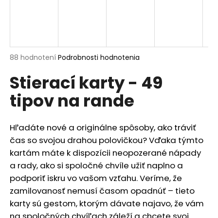
á
j
s
ť
Priemerné
88 hodnotení
Podrobnosti hodnotenia
?
hodnotenie
Stierací karty - 49
produktu
je
tipov na rande
4,8
z
HĽADAŤ
5
Hľadáte nové a originálne spôsoby, ako tráviť
hviezdičiek.
čas so svojou drahou polovičkou? Vďaka týmto
kartám máte k dispozícii neopozerané nápady
O
a rady, ako si spoločné chvíle užiť naplno a
d
p
podporiť iskru vo vašom vzťahu. Veríme, že
o
zamilovanosť nemusí časom opadnúť – tieto
r
karty sú gestom, ktorým dávate najavo, že vám
ú
na spoločných chvíľach záleží a chcete svoj