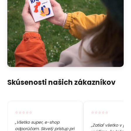
Skúsenosti našich zákazníkov
⭐⭐⭐⭐⭐
⭐⭐⭐⭐⭐
„Všetko super, e-shop
„Zatiaľ všetko v por
odporúčam. Skvelý prístup pri