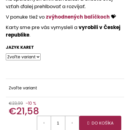
č
vzťah ďalej prehlbovať a rozvíjať.
a
m
V ponuke tiež vo
zvýhodnených balíčkoch
💝
e
Karty sme pre vás vymysleli a
vyrobili v Českej
republike
.
JAZYK KARET
Zvoľte variant
€23,99
–10 %
€21,58
Jednotková
DO KOŠÍKA
cena: