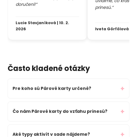
uvidíme, čo krásne
doručení!“
prinesú.“
Lucie Stavjaníková | 10. 2.
2026
Iveta Görfölová | 14
Často kladené otázky
Pre koho sú Párové karty určené?
Čo nám Párové karty do vzťahu prinesú?
Aké typy aktivít v sade nájdeme?