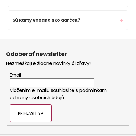
Sú karty vhodné ako darček?
Z
á
Odoberať newsletter
p
Nezmeškajte žiadne novinky či zľavy!
ä
t
Email
i
e
Vložením e-mailu souhlasíte s
podmínkami
ochrany osobních údajů
PRIHLÁSIŤ SA