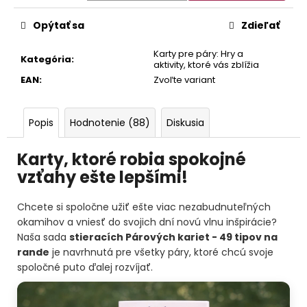
Opýtať sa
Zdieľať
Karty pre páry: Hry a
Kategória
:
aktivity, ktoré vás zblížia
EAN
:
Zvoľte variant
Popis
Hodnotenie (88)
Diskusia
Karty, ktoré robia spokojné
vzťahy ešte lepšími!
Chcete si spoločne užiť ešte viac nezabudnuteľných
okamihov a vniesť do svojich dní novú vlnu inšpirácie?
Naša sada
stieracích Párových kariet - 49 tipov na
rande
je navrhnutá pre všetky páry, ktoré chcú svoje
spoločné puto ďalej rozvíjať.